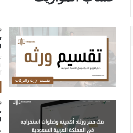
ت
ا
ت
ا
أ
تقسيم الإرث والتركات
ص
ا
ص