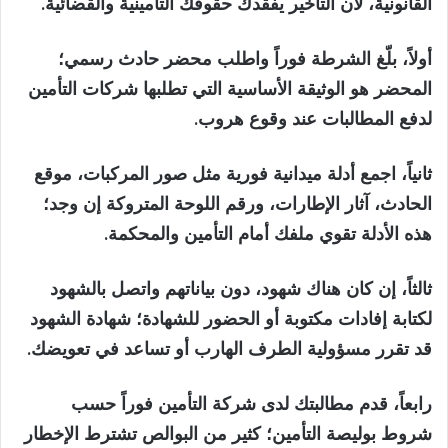
القانونية، لأن التأخير يفقدك حقوقك التأمينية والقضائية.
أولاً، بلّغ الشرطة فوراً واطلب محضر حادث رسمي؛
المحضر هو الوثيقة الأساسية التي تطلبها شركات التأمين
لدفع المطالبات عند وقوع هروب.
ثانياً، اجمع أدلة ميدانية فورية مثل صور المركبات، موقع
الحادث، آثار الإطارات، ورقم اللوحة المتروكة إن وجد؛
هذه الأدلة تقوي ملفك أمام التأمين والمحكمة.
ثالثاً، إن كان هناك شهود، دون بياناتهم واتصل بالشهود
لكتابة إفادات مكتوبة أو الحضور للشهادة؛ شهادة الشهود
قد تقرر مسؤولية الطرف الهارب أو تساعد في تعويضك.
رابعاً، قدم مطالبتك لدى شركة التأمين فوراً حسب
شروط بوليصة التأمين؛ كثير من البوالص تشترط الإخطار