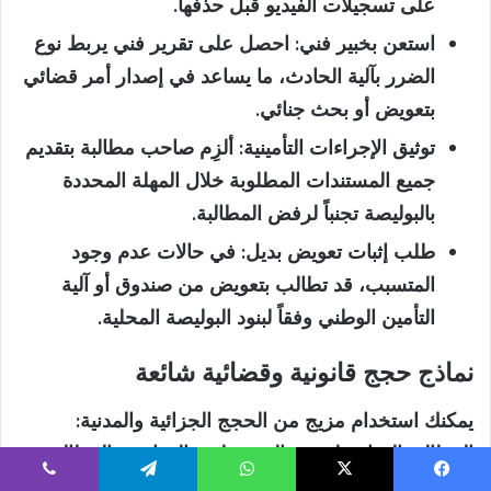
على تسجيلات الفيديو قبل حذفها.
استعن بخبير فني:
احصل على تقرير فني يربط نوع
الضرر بآلية الحادث، ما يساعد في إصدار أمر قضائي
بتعويض أو بحث جنائي.
توثيق الإجراءات التأمينية:
ألزِم صاحب مطالبة بتقديم
جميع المستندات المطلوبة خلال المهلة المحددة
بالبوليصة تجنباً لرفض المطالبة.
طلب إثبات تعويض بديل:
في حالات عدم وجود
المتسبب، قد تطالب بتعويض من صندوق أو آلية
التأمين الوطني وفقاً لبنود البوليصة المحلية.
نماذج حجج قانونية وقضائية شائعة
يمكنك استخدام مزيج من الحجج الجزائية والمدنية:
المطالبة الجنائية لتحديد المسؤولية والعقاب، والمطالبة
المدنية للحصول على تعويضات مالية عن الأضرار.
يسبوك
‫X
واتساب
تيلقرام
ڤايبر