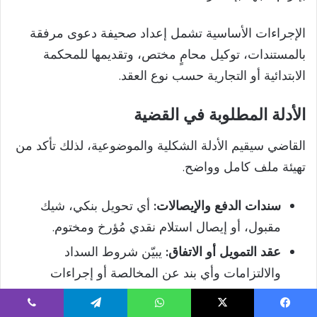
الإجراءات الأساسية تشمل إعداد صحيفة دعوى مرفقة
بالمستندات، توكيل محامٍ مختص، وتقديمها للمحكمة
الابتدائية أو التجارية حسب نوع العقد.
الأدلة المطلوبة في القضية
القاضي سيقيم الأدلة الشكلية والموضوعية، لذلك تأكد من
تهيئة ملف كامل وواضح.
سندات الدفع والإيصالات:
أي تحويل بنكي، شيك
مقبول، أو إيصال استلام نقدي مُؤرخ ومختوم.
عقد التمويل أو الاتفاق:
يبيّن شروط السداد
والالتزامات وأي بند عن المخالصة أو إجراءات
الإفراج.
يسبوك
‫X
واتساب
تيلقرام
ڤايبر