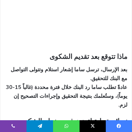
ماذا تتوقع بعد تقديم الشكوى
بعد الإرسال، ترسل ساما إشعار استلام وتتولى التواصل
مع البنك للتحقيق.
عادةً تطلب ساما رد البنك خلال فترة محددة (غالباً 15-30
يوماً)، وستُعلمك بنتيجة التحقيق وإجراءات التصحيح إن
لزم.
نصائح عملية لتعزيز فرص نجاح الشكوى
يسبوك
‫X
واتساب
تيلقرام
ڤايبر