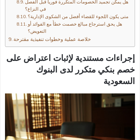
هل يمكن تجميد الخصومات المتكررة فورياً قبل الفصل
في النزاع؟
متى يكون اللجوء للقضاء أفضل من الشكوى الإدارية؟
هل يحق استرجاع مبالغ خصمت خطأً مع الفوائد أو
التعويض؟
خلاصة عملية وخطوات تنفيذية مقترحة
إجراءات مستندية لإثبات اعتراض على
خصم بنكي متكرر لدى البنوك
السعودية