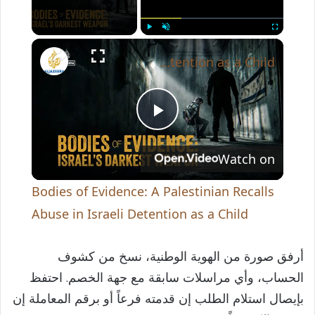
×
Play
Unmute
Fullscreen
Bodies of Evidence: A Palestinian Recalls Abuse in Israeli Detention as a Child
P
Watch on
l
Bodies of Evidence: A Palestinian Recalls
a
Abuse in Israeli Detention as a Child
y
أرفق صورة من الهوية الوطنية، نسخ من كشوف
الحساب، وأي مراسلات سابقة مع جهة الخصم. احتفظ
V
بإيصال استلام الطلب إن قدمته فرعاً أو برقم المعاملة إن