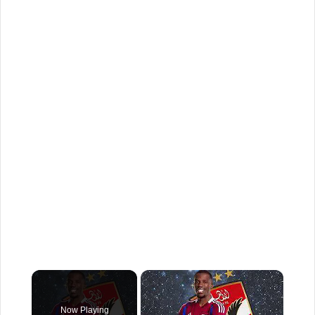
×
Now Playing