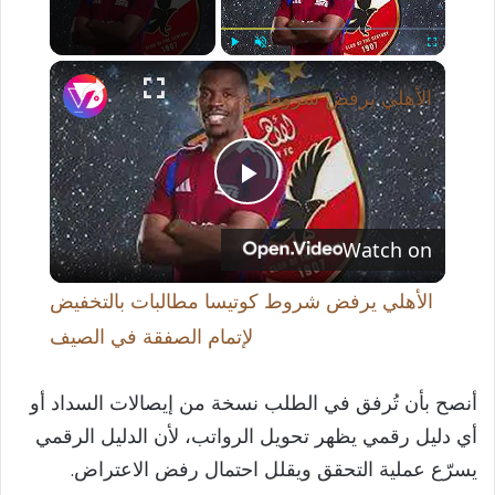
×
Play
Unmute
Fullscreen
الأهلي يرفض شروط كوتيسا مطالبات بالتخفيض لإتمام الصفقة في الصيف
P
Watch on
l
الأهلي يرفض شروط كوتيسا مطالبات بالتخفيض
a
لإتمام الصفقة في الصيف
y
أنصح بأن تُرفق في الطلب نسخة من إيصالات السداد أو
أي دليل رقمي يظهر تحويل الرواتب، لأن الدليل الرقمي
V
يسرّع عملية التحقق ويقلل احتمال رفض الاعتراض.