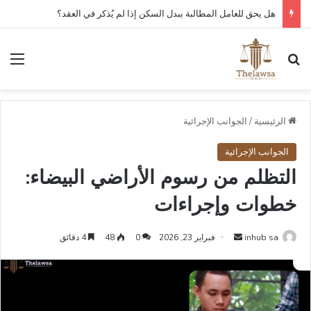
كم مدة قبول أو رفض عقد العمل الإلكتروني في قوى؟
بحث عن
الق
الرئيسية
/
الجوانب الإجرائية
الجوانب الإجرائية
التظلم من رسوم الأراضي البيضاء:
خطوات وإجراءات
أرسل
inhub sa
فبراير 23, 2026
0
48
4 دقائق
بريدا
إلكترونيا