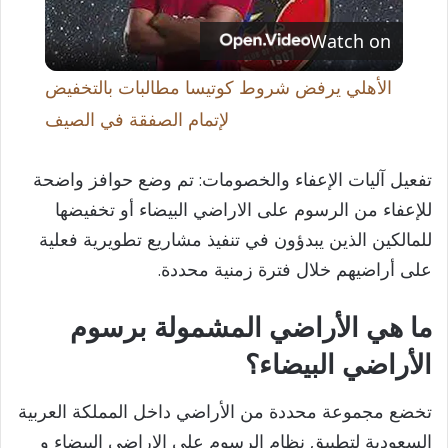
Watch on
l
الأهلي يرفض شروط كوتيسا مطالبات بالتخفيض
a
لإتمام الصفقة في الصيف
y
تفعيل آليات الإعفاء والخصومات: تم وضع حوافز واضحة
للإعفاء من الرسوم على الاراضي البيضاء أو تخفيضها
V
للمالكين الذين يبدؤون في تنفيذ مشاريع تطويرية فعلية
على أراضيهم خلال فترة زمنية محددة.
i
ما هي الأراضي المشمولة برسوم
d
الأراضي البيضاء؟
تخضع مجموعة محددة من الأراضي داخل المملكة العربية
e
السعودية لتطبيق نظام الرسوم على الاراضي البيضاء و