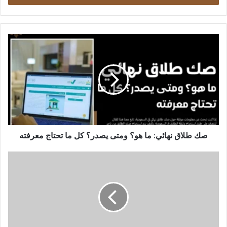
صك
طلاق
نهائي:
ما
هو؟
ومتى
يصدر؟
كل
ما
تحتاج
صك طلاق نهائي: ما هو؟ ومتى يصدر؟ كل ما تحتاج معرفته
معرفته
مراحل
تنفيذ
سند
لأمر
الخطوات
القانونية
من