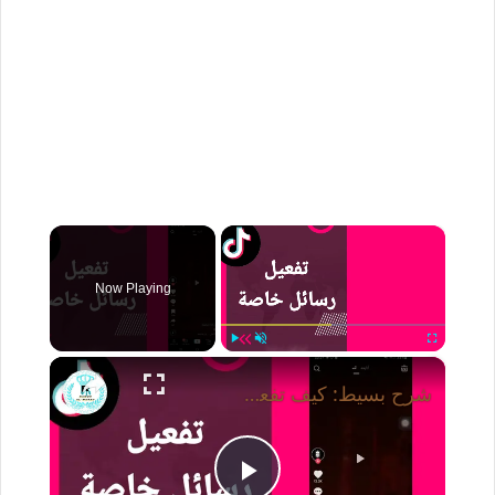
×
Now Playing
×
Play
Unmute
Fullscreen
شرح بسيط: كيف تفعل رسائل خاصة على تيك توك؟