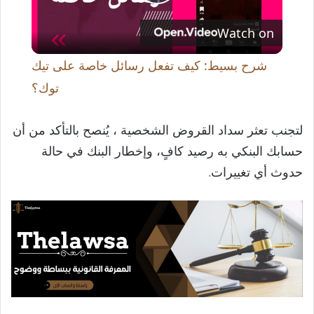
P
Watch on
l
شرح بسيط: كيف تفعل رسائل خاصة على تيك
a
توك؟
y
لتجنب تعثر سداد القروض الشخصية ، يُنصح بالتأكد من أن
حسابك البنكي به رصيد كافٍ، وإخطار البنك في حالة
V
حدوث أي تغييرات.
i
d
e