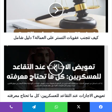
عقوبات
التستر
على
العمالة؟
دليل
شامل
كيف تتجنب عقوبات التستر على العمالة؟ دليل شامل
تعويض
الاجازات
عند
التقاعد
للعسكريين:
كل
ما
تحتاج
معرفته
تعويض الاجازات عند التقاعد للعسكريين: كل ما تحتاج معرفته
يسبوك
‫X
واتساب
تيلقرام
ڤايبر