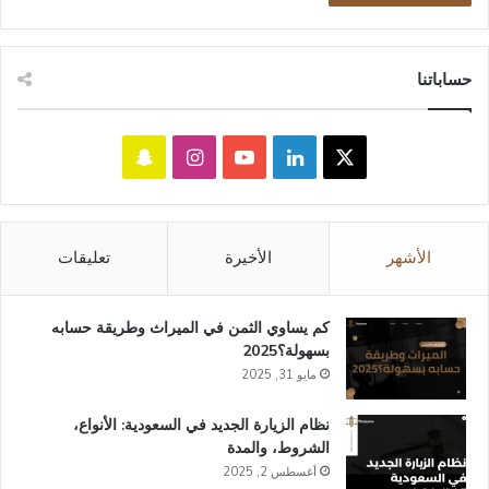
حساباتنا
‫X
لينكدإن
‫YouTube
انستقرام
سناب
تشات
الأشهر
الأخيرة
تعليقات
كم يساوي الثمن في الميراث​ وطريقة حسابه
بسهولة؟2025
مايو 31, 2025
نظام الزيارة الجديد في السعودية: الأنواع،
الشروط، والمدة
أغسطس 2, 2025