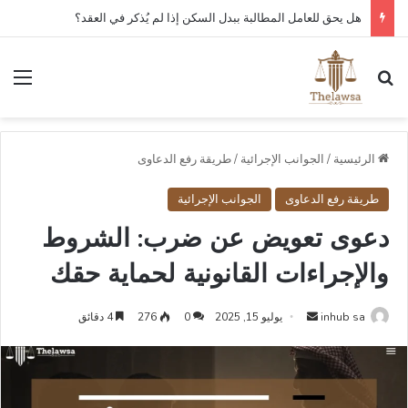
كم مدة قبول أو رفض عقد العمل الإلكتروني في قوى؟
بحث عن
الق
الرئيسية
/
الجوانب الإجرائية
/
طريقة رفع الدعاوى
طريقة رفع الدعاوى
الجوانب الإجرائية
دعوى تعويض عن ضرب: الشروط
والإجراءات القانونية لحماية حقك
أرسل
inhub sa
يوليو 15, 2025
0
276
4 دقائق
بريدا
إلكترونيا