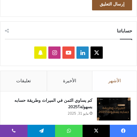
حساباتنا
‫X
لينكدإن
‫YouTube
انستقرام
سناب
تشات
الأشهر
الأخيرة
تعليقات
كم يساوي الثمن في الميراث​ وطريقة حسابه
بسهولة؟2025
مايو 31, 2025
نظام الزيارة الجديد في السعودية: الأنواع،
الشروط، والمدة
يسبوك
‫X
واتساب
تيلقرام
ڤايبر