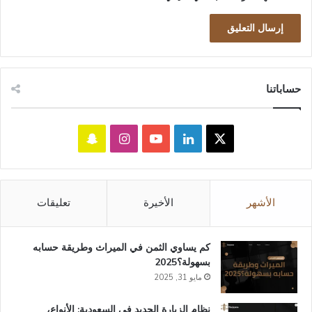
حساباتنا
‫X
لينكدإن
‫YouTube
انستقرام
سناب
تشات
الأشهر
الأخيرة
تعليقات
كم يساوي الثمن في الميراث​ وطريقة حسابه
بسهولة؟2025
مايو 31, 2025
نظام الزيارة الجديد في السعودية: الأنواع،