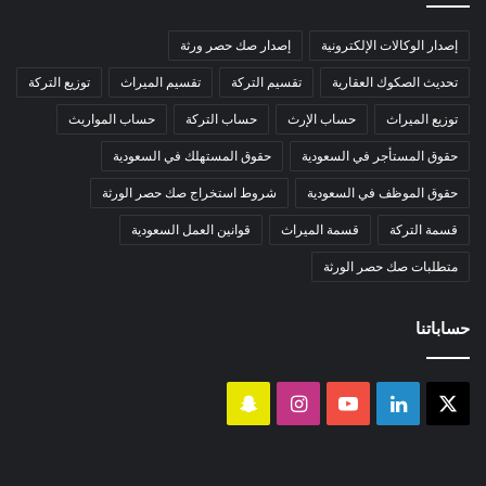
إصدار الوكالات الإلكترونية
إصدار صك حصر ورثة
تحديث الصكوك العقارية
تقسيم التركة
تقسيم الميراث
توزيع التركة
توزيع الميراث
حساب الإرث
حساب التركة
حساب المواريث
حقوق المستأجر في السعودية
حقوق المستهلك في السعودية
حقوق الموظف في السعودية
شروط استخراج صك حصر الورثة
قسمة التركة
قسمة الميراث
قوانين العمل السعودية
متطلبات صك حصر الورثة
حساباتنا
‫X
لينكدإن
‫YouTube
انستقرام
سناب
تشات