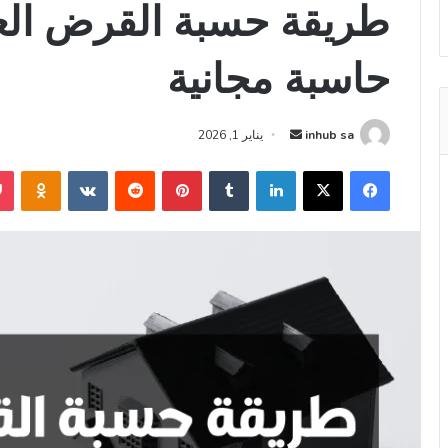
طريقة حسبة القرض العق
حاسبة مجانية
أرسل
inhub sa
يناير 1, 2026
بريدا
فيسبوك
‫X
لينكدإن
بينتيريست
niki
إلكترونيا