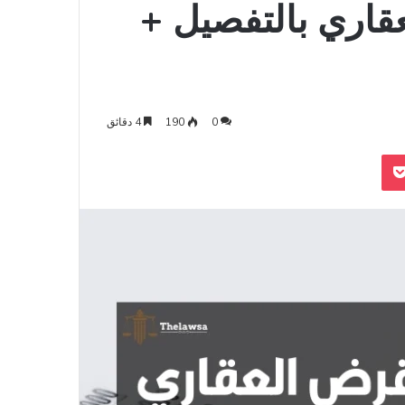
اري​ بالتفصيل +
0
190
4 دقائق
‫Pocket
Odnoklass