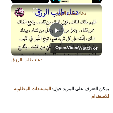
×
Play
Unmute
Fullscreen
دعاء طلب الرزق
P
Watch on
l
دعاء طلب الرزق
a
y
يمكن التعرف على المزيد حول:
المستندات المطلوبة
للاستقدام
V