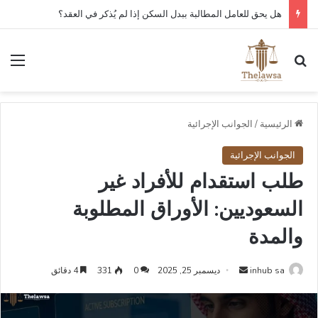
كم مدة قبول أو رفض عقد العمل الإلكتروني في قوى؟
بحث عن
الق
الرئيسية
/
الجوانب الإجرائية
الجوانب الإجرائية
طلب استقدام للأفراد غير
السعوديين: الأوراق المطلوبة
والمدة
أرسل
inhub sa
ديسمبر 25, 2025
0
331
4 دقائق
بريدا
إلكترونيا