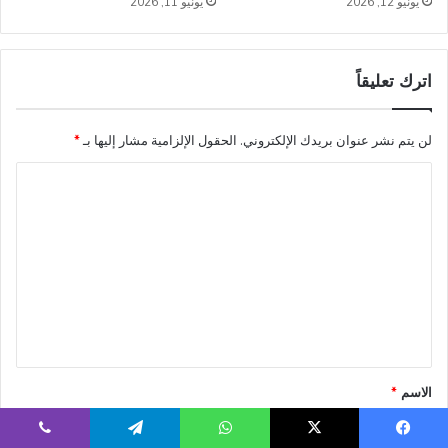
يونيو 12, 2026
يونيو 11, 2026
اترك تعليقاً
لن يتم نشر عنوان بريدك الإلكتروني.
الحقول الإلزامية مشار إليها بـ
*
ا
ل
ت
ع
ل
ي
ق
*
الاسم
*
يسبوك
‫X
واتساب
تيلقرام
ڤايبر