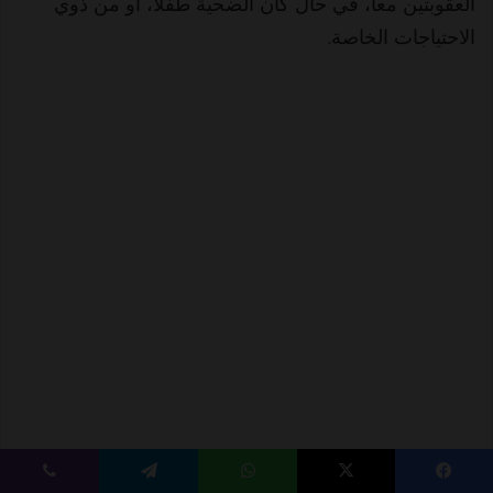
العقوبتين معاً، في حال كان الضحية طفلاً، أو من ذوي
الاحتياجات الخاصة.
يسبوك
‫X
واتساب
تيلقرام
ڤايبر