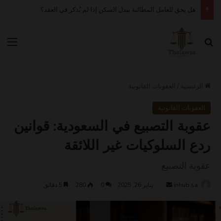
كم مدة قبول أو رفض عقد العمل الإلكتروني في قوى؟
بحث عن
الق
الرئيسية
/
العقوبات القانونية
العقوبات القانونية
عقوبة التصبيع في السعودية: قوانين
ردع السلوكيات غير اللائقة
عقوبة التصبيع
أرسل
inhub sa
يناير 26, 2025
0
280
5 دقائق
بريدا
إلكترونيا