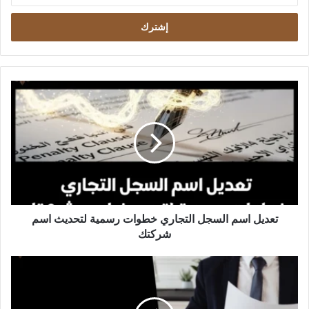
الإلكتروني
تعديل
اسم
السجل
التجاري
خطوات
رسمية
لتحديث
اسم
شركتك
تعديل اسم السجل التجاري خطوات رسمية لتحديث اسم
شركتك
عقوبة
الدعوى
الكيدية
وما