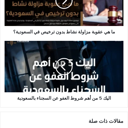
نشاط
بدون
ترخيص
في
السعودية​
؟
ما هي عقوبة مزاولة نشاط بدون ترخيص في السعودية​؟
اليك
5
من
أهم
شروط
العفو
عن
السجناء
بالسعودية
اليك 5 من أهم شروط العفو عن السجناء بالسعودية
مقالات ذات صلة