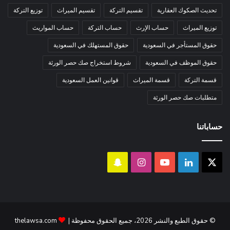
تحديث الصكوك العقارية
تقسيم التركة
تقسيم الميراث
توزيع التركة
توزيع الميراث
حساب الإرث
حساب التركة
حساب المواريث
حقوق المستأجر في السعودية
حقوق المستهلك في السعودية
حقوق الموظف في السعودية
شروط استخراج صك حصر الورثة
قسمة التركة
قسمة الميراث
قوانين العمل السعودية
متطلبات صك حصر الورثة
حساباتنا
‫X
لينكدإن
‫YouTube
انستقرام
سناب
تشات
© حقوق الطبع والنشر 2026، جميع الحقوق محفوظة |
thelawsa.com