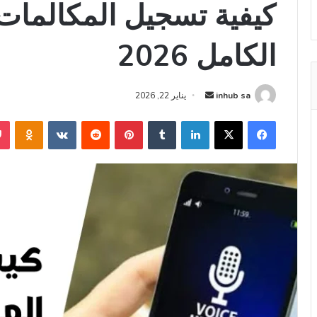
كيفية تسجيل المكالمات ق
الكامل 2026
أرسل
inhub sa
يناير 22, 2026
بريدا
فيسبوك
‫X
لينكدإن
بينتيريست
niki
إلكترونيا