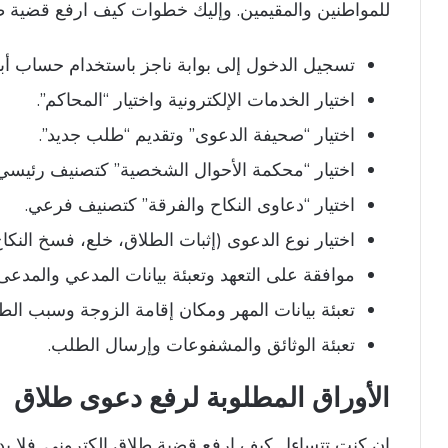
للمواطنين والمقيمين. وإليك خطوات كيف ارفع قضية ط
تسجيل الدخول إلى بوابة ناجز باستخدام حساب أب
اختيار الخدمات الإلكترونية واختيار “المحاكم”.
اختيار “صحيفة الدعوى” وتقديم “طلب جديد”.
اختيار “محكمة الأحوال الشخصية” كتصنيف رئيسي.
اختيار “دعاوى النكاح والفرقة” كتصنيف فرعي.
اختيار نوع الدعوى (إثبات الطلاق، خلع، فسخ النكاح
موافقة على التعهد وتعبئة بيانات المدعي والمدعى 
تعبئة بيانات المهر ومكان إقامة الزوجة وسبب الط
تعبئة الوثائق والمشفوعات وإرسال الطلب.
الأوراق المطلوبة لرفع دعوى طلاق
إن كنت تتساءل كيف ارفع قضية طلاق إلكتروني. فلا بد ا