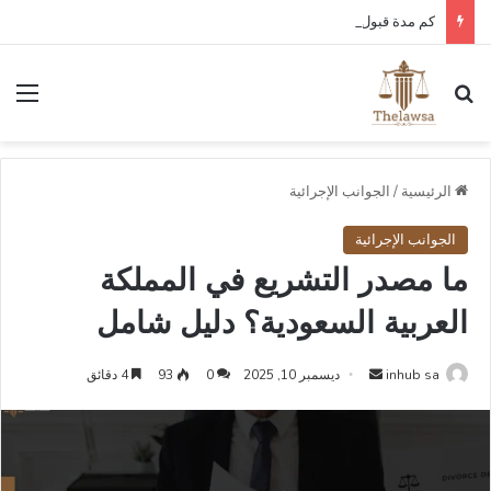
كم مدة قبول أو رفض عقد العمل الإلكتروني في قوى؟
بحث عن
الق
الرئيسية
/
الجوانب الإجرائية
الجوانب الإجرائية
ما مصدر التشريع في المملكة
العربية السعودية؟ دليل شامل
أرسل
inhub sa
ديسمبر 10, 2025
0
93
4 دقائق
بريدا
إلكترونيا