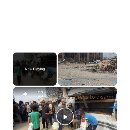
×
Now Playing
×
Play
Unmute
Fullscreen
Long-suffering Gaza residents given glimmer of hope as Hamas agrees to disarm.
P