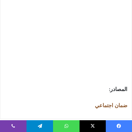
المصادر
:
ضمان اجتماعي
يسبوك
‫X
واتساب
تيلقرام
ڤايبر