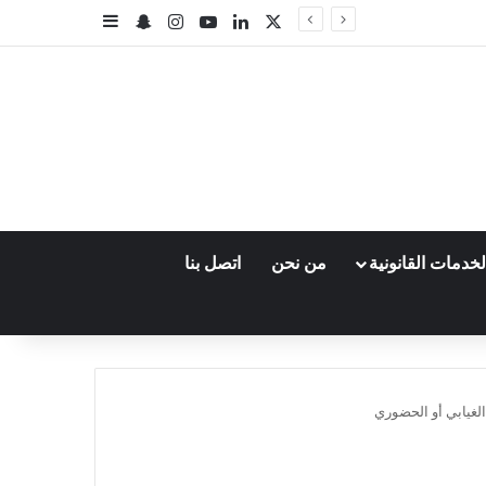
‫X
لينكدإن
‫YouTube
انستقرام
سناب تشات
إضافة عمود جا
خدمات القانونية
من نحن
اتصل بنا
الغيابي أو الحضوري