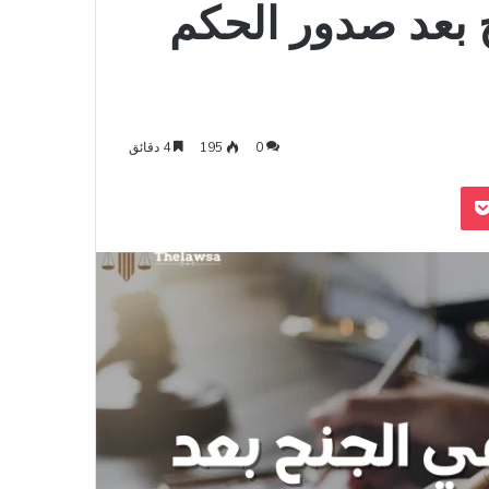
 بعد صدور الحكم
0
195
4 دقائق
‫Pocket
Odnoklass