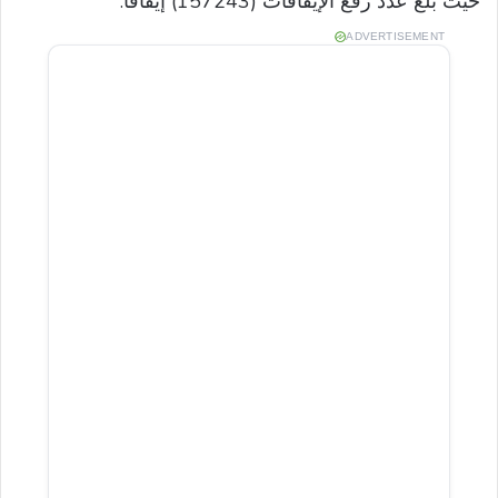
حيث بلغ عدد رفع الإيقافات (157243) إيقافًا.
ADVERTISEMENT