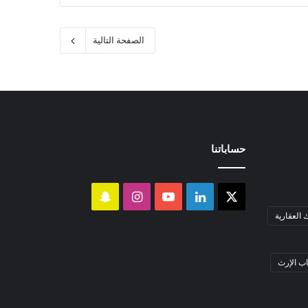
الصفحة التالية
حساباتنا
‫X
لينكدإن
‫YouTube
انستقرام
سناب
العقارية
تشات
 الإرث