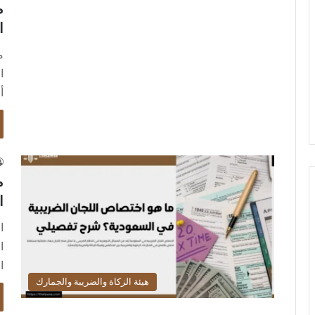
م
ا
م
ا
أ
م
ا
ا
ا
ا
هيئة الزكاة والضريبة والجمارك