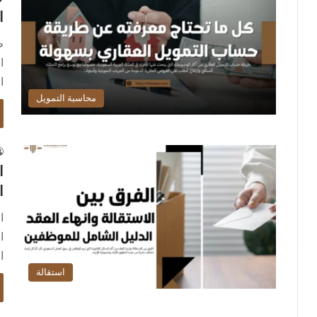
ا
ط
ا
ا
محاسبة التمويل
ا
ا
ا
ا
ا
استقالة