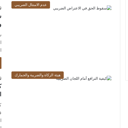
عدم الامتثال الضريبي
س
و
س
ا
ا
هيئة الزكاة والضريبة والجمارك
ك
ا
ك
ق
ا