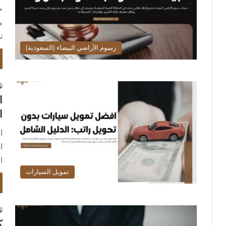
ح
م
ن
رسوم الأراضي البيضاء (السعودية)
ا
ا
ا
ا
ا
تمويل السيارات
ك