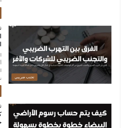
ا
ا
ا
ا
أ
ا
تجنب ضريبي
ن
ك
خ