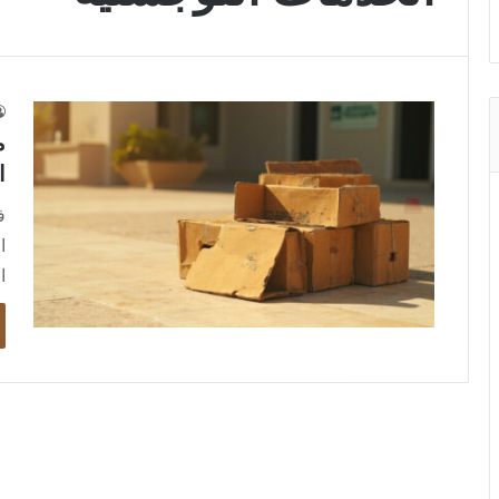
م
ا
ف
ا
ا