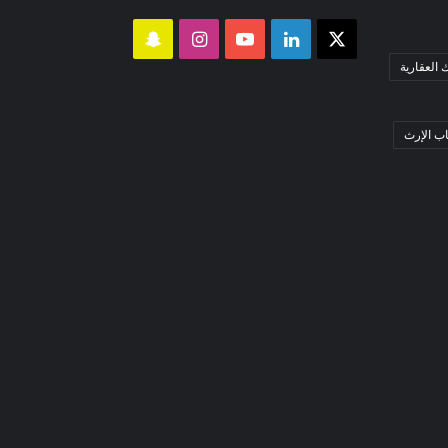
‫X
لينكدإن
‫YouTube
انستقرام
سناب
العقارية
تشات
 الإرث