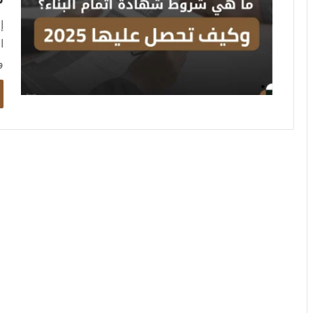
إ
ا
و