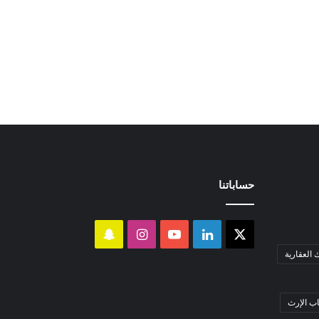
حساباتنا
‫X
لينكدإن
‫YouTube
انستقرام
سناب
العقارية
تشات
 الإرث