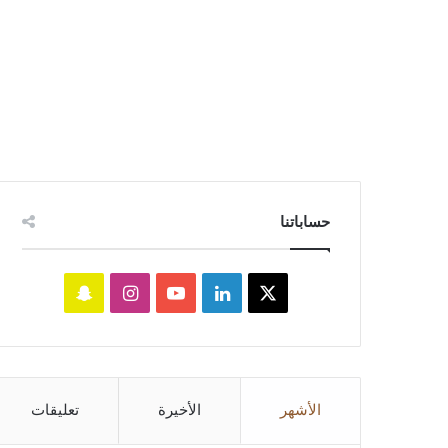
حساباتنا
‫X
لينكدإن
‫YouTube
انستقرام
سناب
تشات
الأشهر
الأخيرة
تعليقات