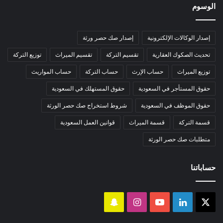
الوسوم
إصدار الوكالات الإلكترونية
إصدار صك حصر ورثة
تحديث الصكوك العقارية
تقسيم التركة
تقسيم الميراث
توزيع التركة
توزيع الميراث
حساب الإرث
حساب التركة
حساب المواريث
حقوق المستأجر في السعودية
حقوق المستهلك في السعودية
حقوق الموظف في السعودية
شروط استخراج صك حصر الورثة
قسمة التركة
قسمة الميراث
قوانين العمل السعودية
متطلبات صك حصر الورثة
حساباتنا
‫X
لينكدإن
‫YouTube
انستقرام
سناب
تشات