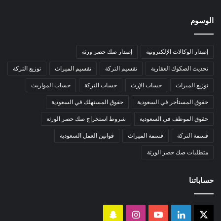
الوسوم
إصدار الوكالات الإلكترونية
إصدار صك حصر ورثة
تحديث الصكوك العقارية
تقسيم التركة
تقسيم الميراث
توزيع التركة
توزيع الميراث
حساب الإرث
حساب التركة
حساب المواريث
حقوق المستأجر في السعودية
حقوق المستهلك في السعودية
حقوق الموظف في السعودية
شروط استخراج صك حصر الورثة
قسمة التركة
قسمة الميراث
قوانين العمل السعودية
متطلبات صك حصر الورثة
حساباتنا
‫X
لينكدإن
‫YouTube
انستقرام
سناب