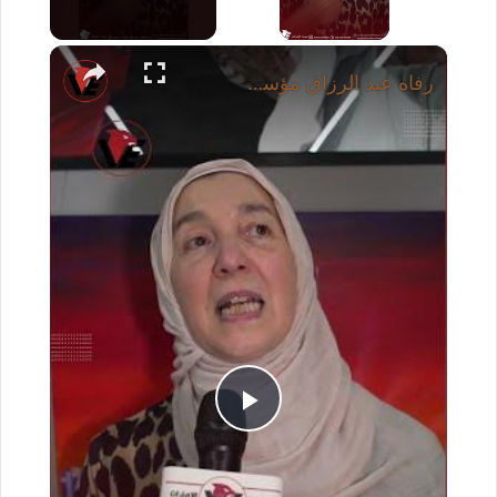
×
رفاه عبد الرزاق مؤسس Reem Art Gallery: نحتفي في #دبي بـ #اليوم_الوطني بمشاركة 30 فناناً
P