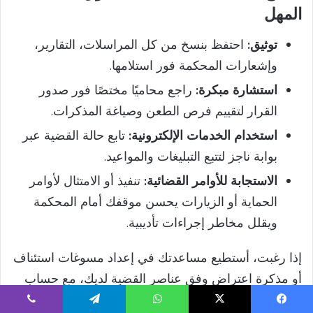
المهل
توثيق:
احتفظ بنسخ من كل المراسلات، التقارير،
وإشعارات المحكمة فور استلامها.
استشارة مبكرة:
راجع محاميًا مختصًا فور صدور
القرار لتقييم فرص الطعن وصياغة المذكرات.
استخدام الخدمات الإلكترونية:
تابع حالة القضية عبر
بوابة ناجز لتتبع التبليغات والمواعيد.
الاستجابة للأوامر القضائية:
تنفيذ أو الامتثال لأوامر
الحماية أو الزيارات يحسن موقفك أمام المحكمة
ويقلل مخاطر إجراءات تأديبية.
إذا رغبت، أستطيع مساعدتك في إعداد مسوغات استئناف
أو مذكرة اعتراض وفق عناصر القضية لديك، مع حساب
المهل النظامية بدقة وضمان تقديم الأدلة بشكل يراعي
يسبوك
‫X
واتساب
تيلقرام
ڤايبر