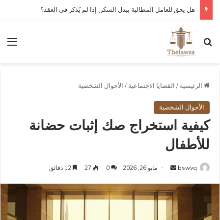
هل يحق للعامل المطالبة ببدل السكن إذا لم يُذكر في العقد؟
بحث عن
الق
الرئيسية
/
القضايا الاجتماعية
/
الأحوال الشخصية
الأحوال الشخصية
كيفية استخراج صك إثبات حضانة
للأطفال
أرسل
bswvq
مايو 26, 2026
0
27
12 دقائق
بريدا
إلكترونيا