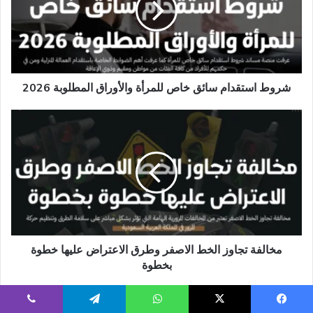
للمرأة
والأوراق
المطلوبة
2026
شروط استقدام سائق خاص للمرأة والأوراق المطلوبة 2026
مخالفة
تجاوز
الخط
الاصفر
وطرق
الاعتراض
عليها
خطوة
بخطوة
مخالفة تجاوز الخط الاصفر وطرق الاعتراض عليها خطوة
بخطوة
يسبوك
‫X
واتساب
تيلقرام
ڤايبر