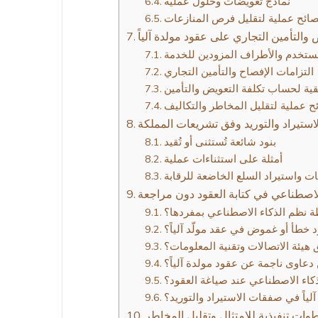
نماذج تعويضات وحلول عملية
صائح عملية لتقليل فرص المنازعات
التأمين التجاري على عقود مولدة آلياً
تخدم والأطراف المزودين للخدمة
التزامات الإفصاح والتأمين التجاري
قية لحساب تكلفة التعويض والتأمين
ح عملية لتقليل المخاطر والتكاليف
ستيراد والتوريد وفق تشريعات المملكة
بنود شائعة تُستثنى أو تُقيد
أمثلة على استثناءات عملية
 واستيراد السلع الخاضعة للرقابة
 الاصطناعي في كتابة العقود دون مراجعة
طة نظم الذكاء الاصطناعي بمفردها؟
 خطأ أو غموض في عقد مولّد آلياً؟
 هيئة الاتصالات وتقنية المعلومات؟
دعاوى ناجمة عن عقود مولدة آلياً؟
لذكاء الاصطناعي عند صياغة العقود؟
ياً في صفقات الاستيراد والتوريد؟
ات تنفيذية للامتثال وتقليل المخاطر