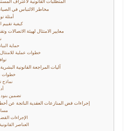
المتطلبات القانونية لاعتراف المستند
مخاطر الالتباس في الصياغة ا
أمثلة تو
كيفية تقييم ا
معايير الامتثال لهيئة الاتصالات وت
ن
حماية البي
خطوات عملية للامتثال و
تواف
آليات المراجعة القانونية البشرية 
خطوات عم
نماذج ت
أد
تضمين بنود 
إجراءات فض المنازعات العقدية الناتجة عن أخط
مسار
الإجراءات القضا
العناصر القانوني