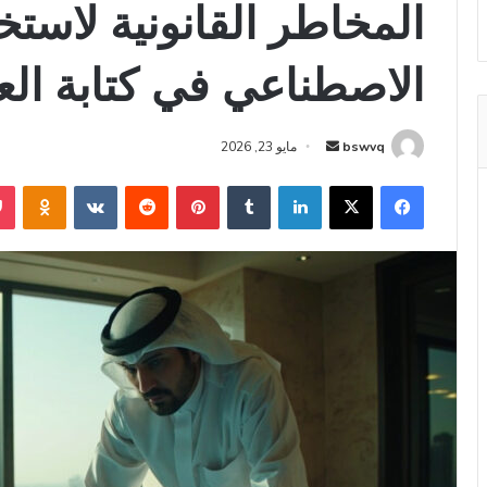
المخاطر القانونية لاستخ
الاصطناعي في كتابة الع
أرسل
bswvq
مايو 23, 2026
بريدا
فيسبوك
‫X
لينكدإن
بينتيريست
niki
إلكترونيا