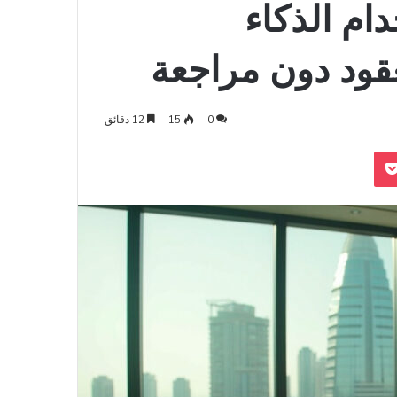
دام الذكاء
قود دون مراجعة
0
15
12 دقائق
‫Pocket
Odnoklass