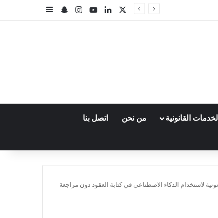
‫X
لينكدإن
‫YouTube
انستقرام
سناب تشات
إضافة عمود جا
خدمات القانونية
من نحن
اتصل بنا
ونية لاستخدام الذكاء الاصطناعي في كتابة العقود دون مراجعة