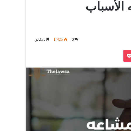
 الأسباب
0
1٬425
5 دقائق
‫Pocket
Odnoklass