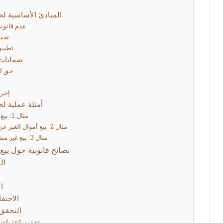
المبادئ الأساسية ل
1. عدم قان
2. ت
3. تطب
ضمانات 
1. حق 
3. إ
أمثلة عملية ل
مثال 1: بيع عقار مملوك لشخص آخر
مثال 2: بيع أموال الغير عن طريق تزوير المستندات
مثال 3: بيع غير مشروع لمشتري حسن النية
نصائح قانونية حول بيع
1.
3
4. الاح
5. التحق
6. تقديم اعتر