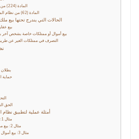
المادة (224) من نظام العقوبات السعودي
المادة (62) من نظام المعاملات المدنية السعودي
الحالات التي يندرج تحتها بيع مل
1. بيع عقا
2. بيع أموال أو ممتلكات خاصة بشخص آخر 
3. التصرف في ممتلكات الغير عن طريق 
نظ
2. بطلان
3. حماية
1
2. ال
3. الحق ا
أمثلة عملية لتطبيق نظام ا
مثال 1: بيع عقار بدون سند ملكية
مثال 2: بيع مركبة بدون تفويض قانوني
مثال 3: بيع أموال الغير بحسن نية المشتري