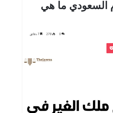
م السعودي ما هي
0
278
7 دقائق
‫Pocket
Odnoklass