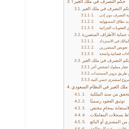
حكم التصرف في ملك الغير؟
حكم التصرف في ملك الغير
ونية التصرف دون إذن
حديد نطاق المسؤولية
يق العقوبات الجزائية
حماية الأطراف المتضررة
المالك في الاسترداد
2. تعويض المتضررين
جراءات قضائية واضحة
حكم التصرف في ملك الغير
 ملك الغير في النظام السعودي
 التحقق من سند الملكية
2. توثيق العقود رسميًا
. الاستعانة بمحامٍ مختص
تفاظ بسجلات المعاملات
ق من المشتري أو البائع
اض قانوني عند المخالفة