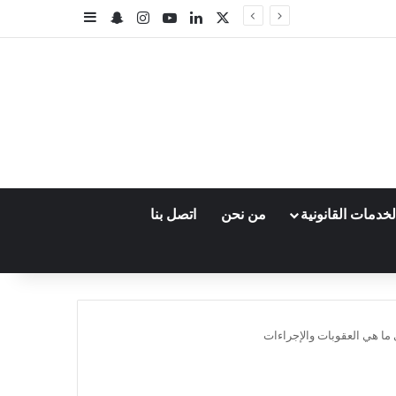
‫X
لينكدإن
‫YouTube
انستقرام
سناب تشات
إضافة عمود جا
خدمات القانونية
من نحن
اتصل بنا
 ما هي العقوبات والإجراءات