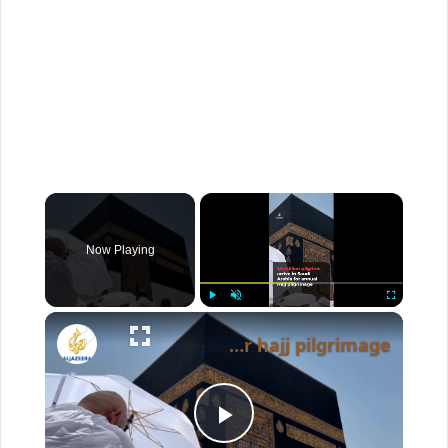
×
Now Playing
×
Play
Unmute
Fullscreen
Over 1.6 million pilgrims arrive in Saudi Arabia for hajj pilgrimage
P