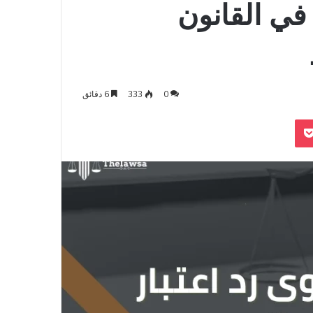
في القانون
0
333
6 دقائق
‫Pocket
Odnoklass