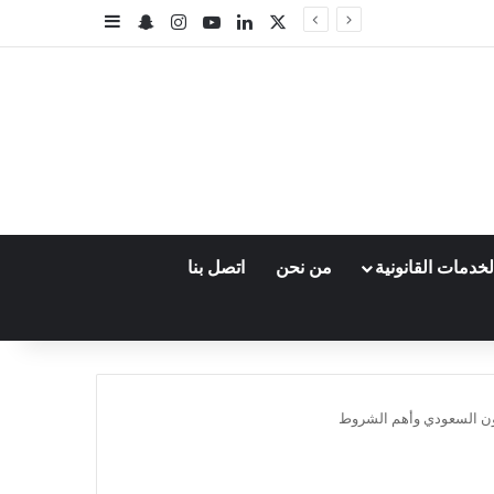
‫X
لينكدإن
‫YouTube
انستقرام
سناب تشات
إضافة عمود جا
خدمات القانونية
من نحن
اتصل بنا
ون السعودي وأهم الشروط