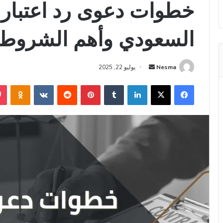
خطوات دعوى رد اعتبار 
السعودي وأهم الشروط
أرسل
Nesma
يوليو 22, 2025
بريدا
فيسبوك
‫X
لينكدإن
بينتيريست
niki
إلكترونيا