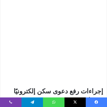
إجراءات رفع دعوى سكن إلكترونيًا
عبر ناجز
يسبوك
‫X
واتساب
تيلقرام
ڤايبر