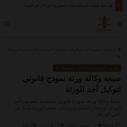
كم مدة قبول أو رفض عقد العمل الإلكتروني في قوى؟
بحث عن
الق
الرئيسية
/
تقسيم الإرث والتركات
/
قوانين المواريث والإجراءات المرتبطة
بها
قوانين المواريث والإجراءات المرتبطة بها
صيغة وكالة ورثة نموذج قانوني
لتوكيل أحد الورثة
صيغة وكالة ورثة: نموذج قانوني يُستخدم لتفويض أحد
الورثة أو محامٍ للقيام بإجراءات حصر الورثة نيابةً عن
باقي الورثة.
أرسل
Nesma
ديسمبر 7, 2024
0
3٬277
9 دقائق