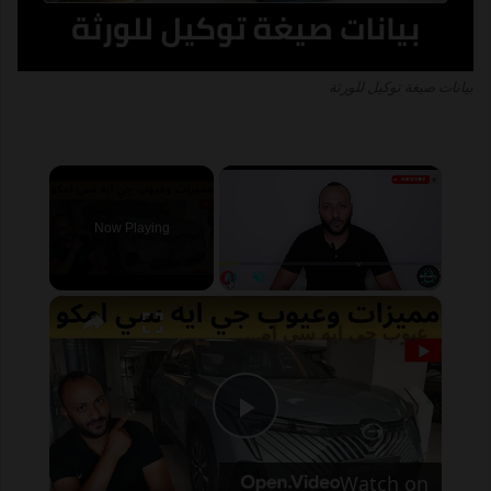
بيانات صيغة توكيل للورثة
×
Now Playing
×
Pause
Unmute
Fullscreen
عيوب جي ايه سي امكو 2024 ومميزاتها بالتفصيل بعد التجربة
P
Watch on