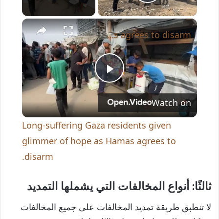
Play Video
×
Long-suffering Gaza residents given glimmer of hope as Hamas agrees to disarm.
P
Watch on
l
Long-suffering Gaza residents given
a
glimmer of hope as Hamas agrees to
disarm.
y
ثالثًا: أنواع المخالفات التي يشملها التمديد
V
لا تنطبق طريقة تمديد المخالفات على جميع المخالفات