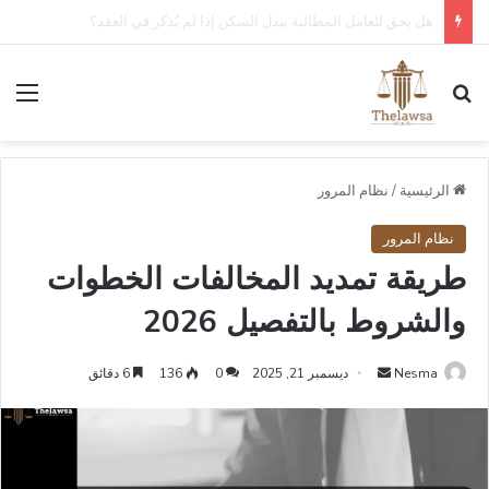
كم مدة قبول أو رفض عقد العمل الإلكتروني في قوى؟
بحث عن
الق
الرئيسية
/
نظام المرور
نظام المرور
طريقة تمديد المخالفات الخطوات
والشروط بالتفصيل 2026
أرسل
Nesma
ديسمبر 21, 2025
0
136
6 دقائق
بريدا
إلكترونيا