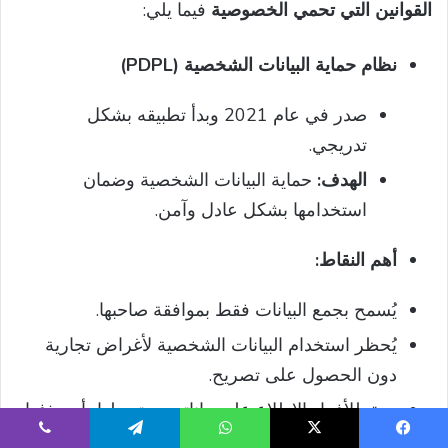
القوانين التي تحمي الخصوصية
فيما يلي:
نظام حماية البيانات الشخصية (PDPL)
صدر في عام 2021 وبدأ تطبيقه بشكل
تدريجي.
الهدف:
حماية البيانات الشخصية وضمان
استخدامها بشكل عادل وآمن.
أهم النقاط:
يُسمح بجمع البيانات فقط بموافقة صاحبها.
يُحظر استخدام البيانات الشخصية لأغراض تجارية
دون الحصول على تصريح.
يحق للأفراد الاطلاع على بياناتهم، وتعديلها، أو حذفها
إذا لم تعد ضرورية.
يسبوك
‫X
واتساب
تيلقرام
ڤايبر