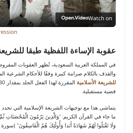
l
Watch on
a
ession’
y
عقوبة الإساءة اللفظية طبقا للشريعة
V
في المملكة العربية السعودية، تُظهر العقوبات المفر
والقذف بالكلام صرامة كبيرة وفقًا للأحكام الشرعية ال
i
للشريعة الأسلامية
قضية مستقبلية.
d
يتماشى هذا مع توجيهات الشريعة الإسلامية التي تحد
e
ما جاء في القرآن الكريم: “وَالَّذِينَ يَرْمُونَ الْمُحْصَنَاتِ ثُمَّ لَمْ يَأ
وَلَا تَقْبَلُوا لَهُمْ شَهَادَةً أَبَدا وَأُولَٰئِكَ هُمُ الْفَاسِقُونَ” (سورة 
o