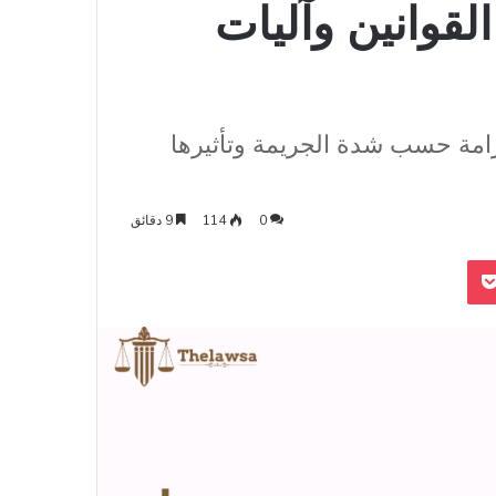
قوانين وآليات
مة حسب شدة الجريمة وتأثيرها
0
114
9 دقائق
‫Pocket
Odnoklass