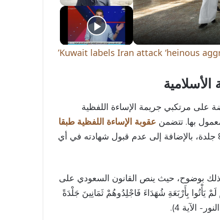
Kuwait labels Iran attack ‘heinous aggr
 الأسلامية
وضة على مرتكبي جريمة
الإساءة اللفظية
معمول بها. تتضمن
عقوبة الإساءة اللفظية طبقا
المقررة لهذا الفعل الجلد بمقدار 80 جلدة، بالإضافة إلى عدم قبول شهادته في أي
د ذلك بوضوح، حيث ينص القانون السعودي على
ْتُوا بِأَرْبَعَةِ شُهَدَاءَ فَاجْلِدُوهُمْ ثَمَانِينَ جَلْدَةً
النور- الآية 4).