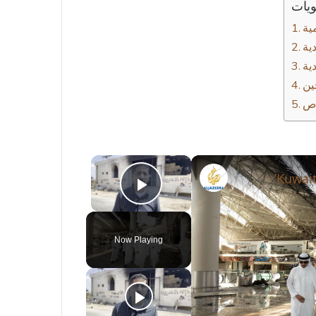
ويات
ية
ية
ية
ين
اص
×
Kuwait
Play Video
Now Playing