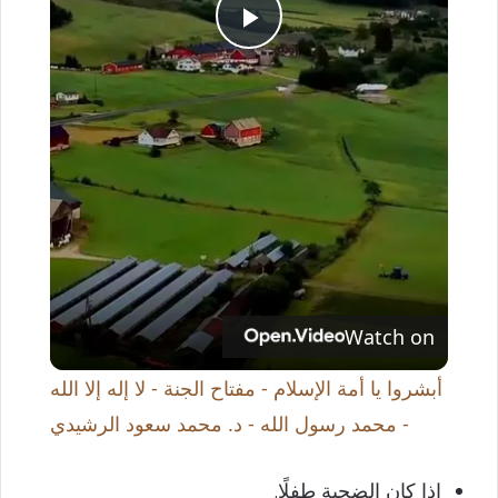
P
l
a
y
V
Watch on
i
أبشروا يا أمة الإسلام - مفتاح الجنة - لا إله إلا الله
- محمد رسول الله - د. محمد سعود الرشيدي
d
إذا كان الضحية طفلًا.