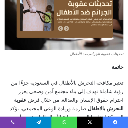
تحديثات عقوبة الجرائم ضد الأطفال
خاتمة
تعتبر مكافحة التحرش بالأطفال في السعودية جزءًا من
رؤية شاملة تهدف إلى بناء مجتمع آمن وصحي يعزز
احترام حقوق الإنسان والعدالة. من خلال فرض
عقوبة
التحرش بالاطفال
صارمة وزيادة الوعي المجتمعي، تؤكد
المملكة التزامها القوي بحماية الأجيال القادمة من أي
تهديد يطال براءتهم وحقوقهم الأساسية. وعلى الرغم من
يسبوك
‫X
واتساب
تيلقرام
ڤايبر