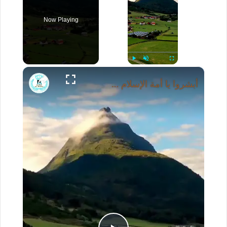
Now Playing
×
Play
Unmute
Fullscreen
أبشروا يا أمة الإسلام - مفتاح الجنة - لا إله إلا الله - محمد رسول الله - د. محمد سعود الرشيدي