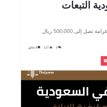
ية التبعات
عقوبة التهديد: السجن لمدة تصل إلى سنة وغرامة تصل إلى 500,000 ريال
0
127
8 دقائق
‫Pocket
Odnoklass