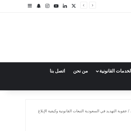
‫X
لينكدإن
‫YouTube
انستقرام
سناب تشات
إضافة عمود جا
خدمات القانونية
من نحن
اتصل بنا
/
عقوبة التهديد في السعودية التبعات القانونية وكيفية الإبلاغ