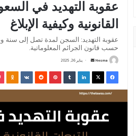
عقوبة التهديد في السعود
القانونية وكيفية الإبلاغ
حسب قانون الجرائم المعلوماتية.
أرسل
Nesma
يناير 26, 2025
بريدا
فيسبوك
‫X
لينكدإن
بينتيريست
niki
إلكترونيا