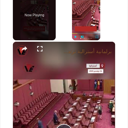
Now Playing
×
Play
Unmute
Fullscreen
برلمانية أسترالية ترتدي النقاب داخل مجلس الشيوخ لإحياء مشروع حظر غطاء الوجه