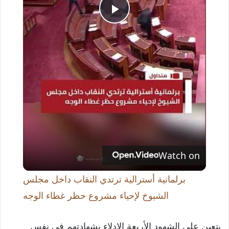
P
l
a
y
V
Watch on
i
برلمانية أسترالية ترتدي النقاب داخل مجلس
الشيوخ لإحياء مشروع حظر غطاء الوجه
d
يتعين على الشهود الأربعة الإدلاء بشهادتهم في نفس