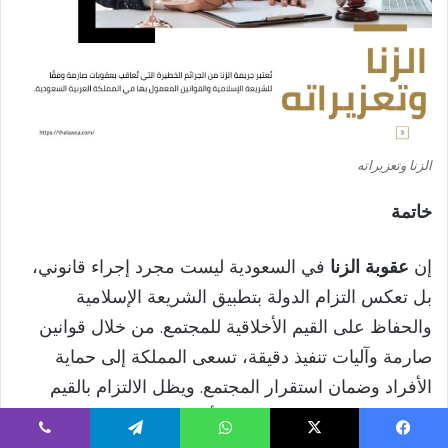
الزنا وتعزيراته
خاتمة
إن
عقوبة الزنا
في السعودية ليست مجرد إجراء قانوني،
بل تعكس التزام الدولة بتطبيق الشريعة الإسلامية
والحفاظ على القيم الأخلاقية للمجتمع. من خلال قوانين
صارمة وآليات تنفيذ دقيقة، تسعى المملكة إلى حماية
الأفراد وضمان استقرار المجتمع. ويظل الالتزام بالقيم
الدينية والتوعية المستمرة من أبرز الوسائل للحد من هذه
الجرائم وتعزيز سلامة المجتمع.
يسبوك
‫X
واتساب
تيلقرام
ڤايبر