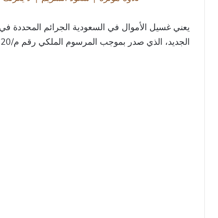
y
يعني غسيل الأموال في السعودية الجرائم المحددة في ا
V
الجديد، الذي صدر بموجب المرسوم الملكي رقم م/20 لعام 1439هـ، والتي تشمل ما يلي:
i
d
e
o