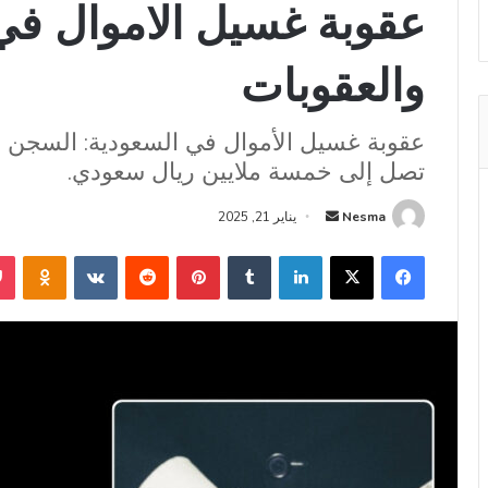
عقوبة غسيل الاموال في 
والعقوبات
عقوبة غسيل الأموال في السعودية: السجن
تصل إلى خمسة ملايين ريال سعودي.
أرسل
Nesma
يناير 21, 2025
بريدا
فيسبوك
‫X
لينكدإن
بينتيريست
niki
إلكترونيا