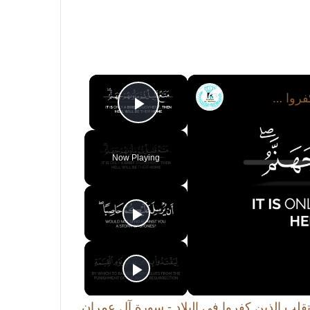
×
تلاوة مؤثرة | سعود الشريم | لا يغرنك تقلب الذين كفروا في البلاد - سورة آل عمران
Play Video
Now Playing
تقلب الذين كفروا في البلاد - سورة آل عمران