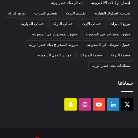
إصدار الوكالات الإلكترونية
إصدار صك حصر ورثة
تحديث الصكوك العقارية
تقسيم التركة
تقسيم الميراث
توزيع التركة
توزيع الميراث
حساب الإرث
حساب التركة
حساب المواريث
حقوق المستأجر في السعودية
حقوق المستهلك في السعودية
حقوق الموظف في السعودية
شروط استخراج صك حصر الورثة
قسمة التركة
قسمة الميراث
قوانين العمل السعودية
متطلبات صك حصر الورثة
حساباتنا
‫X
لينكدإن
‫YouTube
انستقرام
سناب
تشات