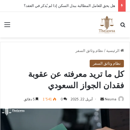
هل يحق للعامل المطالبة ببدل السكن إذا لم يُذكر في العقد؟
بحث عن
الق
الرئيسية
/
نظام وثائق السفر
نظام وثائق السفر
كل ما تريد معرفته عن عقوبة
فقدان الجواز السعودي​
أرسل
Nesma
أبريل 22, 2025
0
1٬541
5 دقائق
بريدا
إلكترونيا