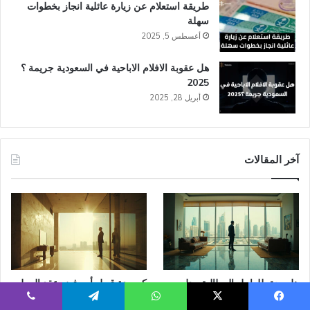
طريقة استعلام عن زيارة عائلية انجاز​ بخطوات
سهلة
أغسطس 5, 2025
هل عقوبة الافلام الاباحية في السعودية​ جريمة ؟
2025
أبريل 28, 2025
آخر المقالات
هل يحق للعامل المطالبة ببدل
كم مدة قبول أو رفض عقد العمل
السكن إذا لم يُذكر في العقد؟
الإلكتروني في قوى؟
يسبوك
‫X
واتساب
تيلقرام
ڤايبر