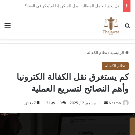
كم مدة قبول أو رفض عقد العمل الإلكتروني في قوى؟
بحث عن
الق
الرئيسية
/
نظام الكفالة
نظام الكفالة
كم يستغرق نقل الكفالة الكترونيا
وأهم النصائح لتسريع العملية
أرسل
Nesma
ديسمبر 12, 2025
0
131
7 دقائق
بريدا
إلكترونيا