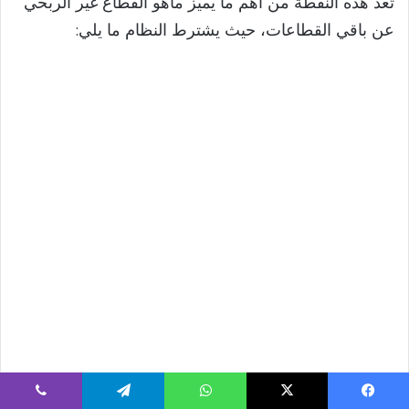
تُعد هذه النقطة من أهم ما يميز ماهو القطاع غير الربحي
عن باقي القطاعات، حيث يشترط النظام ما يلي:
يسبوك
‫X
واتساب
تيلقرام
ڤايبر