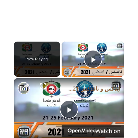
×
Now Playing
Play Video
×
ايدكس و نافدكس 2021، من اهم و أكبر المعارض البرية و البحريه فى الشرق الأوسط
P
Watch on
l